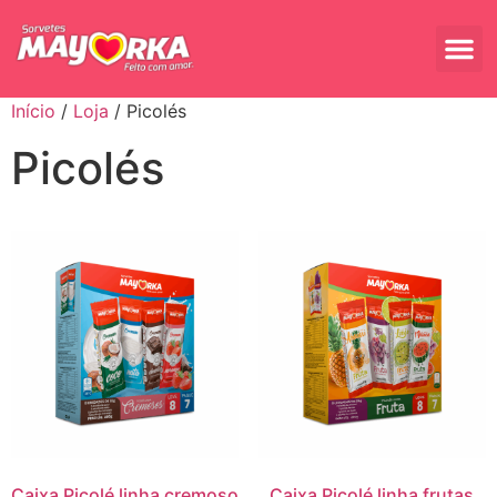
Início
/
Loja
/ Picolés
Picolés
Caixa Picolé linha cremoso
Caixa Picolé linha frutas