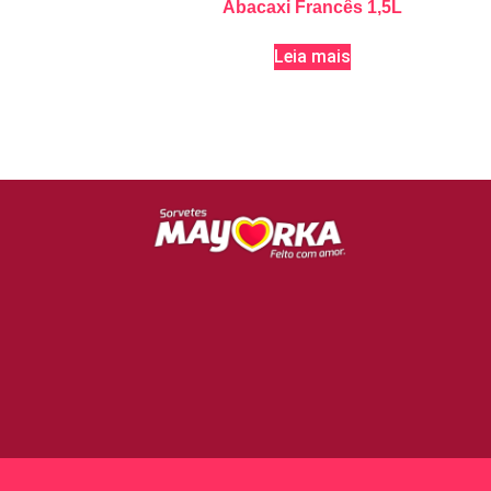
Abacaxi Francês 1,5L
Leia mais