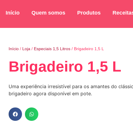
Início
Quem somos
Produtos
Receita
Início
/
Loja
/
Especiais 1,5 Litros
/ Brigadeiro 1,5 L
Brigadeiro 1,5 L
Uma experiência irresistível para os amantes do cláss
brigadeiro agora disponível em pote.