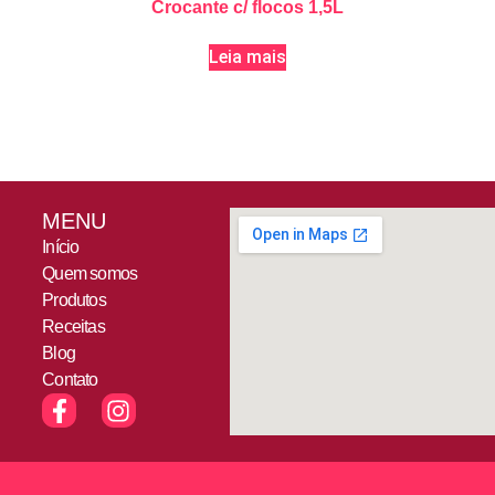
Crocante c/ flocos 1,5L
Leia mais
MENU
Início
Quem somos
Produtos
Receitas
Blog
Contato