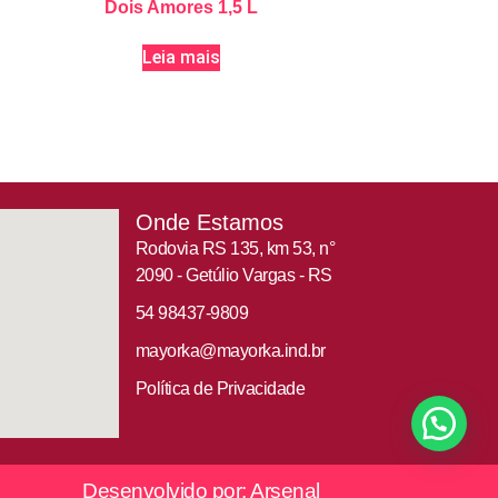
Dois Amores 1,5 L
Leia mais
Onde Estamos
Rodovia RS 135, km 53, n°
2090 - Getúlio Vargas - RS
54 98437-9809
mayorka@mayorka.ind.br
Política de Privacidade
Desenvolvido por: Arsenal