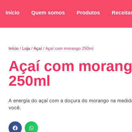
Início
Quem somos
Produtos
Receita
Início
/
Loja
/
Açaí
/ Açaí com morango 250ml
Açaí com moran
250ml
A energia do açaí com a doçura do morango na medida
você.