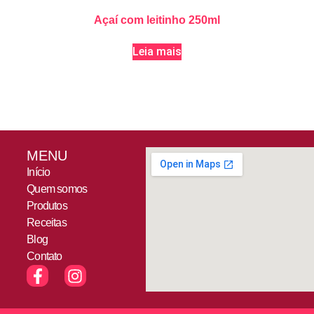
Açaí com leitinho 250ml
Leia mais
MENU
Início
Quem somos
Produtos
Receitas
Blog
Contato